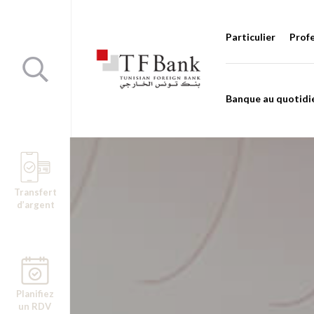
Particulier
Prof
Banque au quotidi
Transfert
d’argent
Planifiez
un RDV