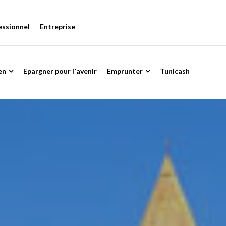
essionnel
Entreprise
en
Epargner pour l´avenir
Emprunter
Tunicash