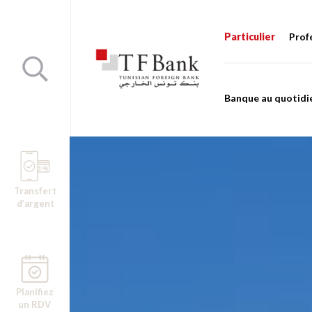
Particulier
Prof
Banque au quotidi
Transfert
d’argent
Planifiez
un RDV