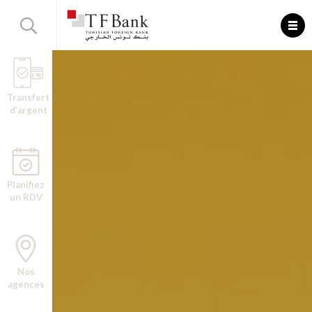
Transfert
d’argent
Planifiez
un RDV
Nos
agences