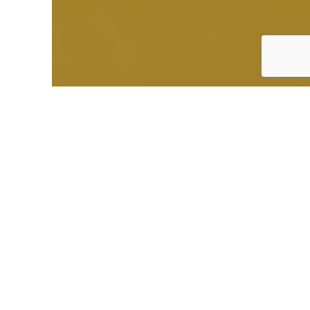
Accueil
Epargner pour l´avenir
Livret
d’épargne populaire
Qu’est-ce que c’est ?
Le Livret d’Épargne Populaire (LEP) est un
placement dont le taux d’intérêt est attractif.
Il est destiné aux personnes ayant des revenus
modestes.
Pourquoi souscrire ?