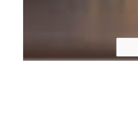
Accueil
TFBank vous accompagne pour
réaliser tous vos besoins
Je veux financer
mon projet