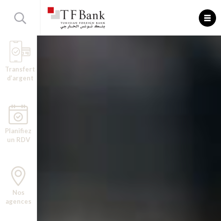
Transfert
d’argent
Planifiez
un RDV
Nos
agences