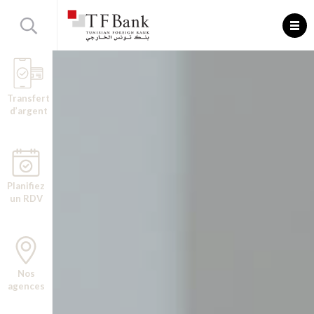
Transfert
d’argent
Planifiez
un RDV
Nos
agences