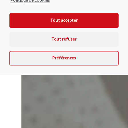
La TFBank vous propose plusieurs
solutions :
Tout accepter
Tout refuser
Préférences