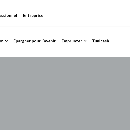
essionnel
Entreprise
en
Epargner pour l´avenir
Emprunter
Tunicash