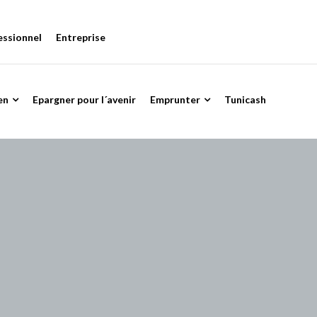
essionnel
Entreprise
en
Epargner pour l´avenir
Emprunter
Tunicash