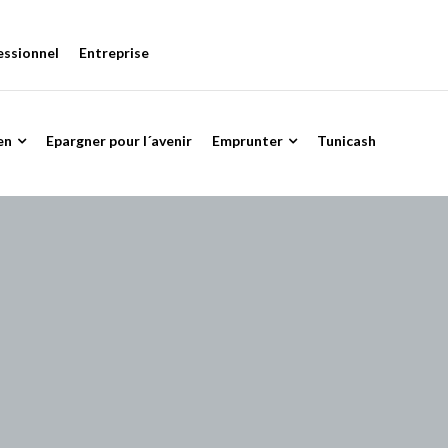
essionnel
Entreprise
en
Epargner pour l´avenir
Emprunter
Tunicash