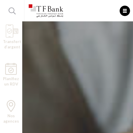
Transfert
d’argent
Planifiez
un RDV
Nos
agences